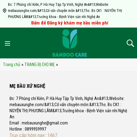
Đc: 7 Phùng chí Kiên, P. Hà Huy Tập Tp Vinh, Nghệ An&#13;Website:
mebauxunghe.com/&#13;Cố vấn chuyên môn:&#13;Ths. Bs CK1 : NGYỄN THỊ
PHƯƠNG LÂM&#13;Trưởng khoa - Bệnh Viện sản nhi Nghệ An
Bấm để Đăng ký khám mẹ bầu miễn phí
Trang chủ
TRANG BỊ CHO MẸ
»
»
MẸ BẦU XỨ NGHỆ
Đc: 7 Phùng chí Kiên, P. Hà Huy Tập Tp Vinh, Nghệ An&#13;Website:
mebauxunghe.com/&#13;Cố vấn chuyên môn:&#13;Ths. Bs CK1 :
NGYỄN THỊ PHƯƠNG LÂM&#13;Trưởng khoa - Bệnh Viện sản nhi Nghệ
An
Email : mebauxunghe@gmail.com
Hotline : 0899959997
Truy cập hôm nay
1467
: