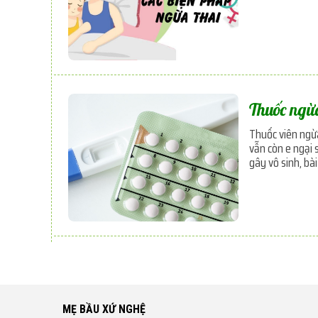
Thuốc ngừ
Thuốc viên ngừa
vẫn còn e ngại 
gây vô sinh, bà
MẸ BẦU XỨ NGHỆ