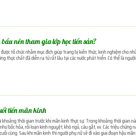
 bầu nên tham gia lớp học tiền sản?
n được tổ chức nhằm mục đích giúp trang bị kiến thức, kinh nghiệm cho n
ng thực chất đã diễn ra từ rất lâu tại các nước phát triển. Có thể là ngư
uổi tiền mãn kinh
à khoảng thời gian trước khi mãn kinh thực sự. Trong khoảng thời gian n
 như bốc hỏa, rối loạn kinh nguyệt, khó ngủ, cáu gắt, vv. Các triệu chứng 
cuối cùng. Sau khi mãn kinh thì người phụ nữ sẽ đi vào giai đoạn hậu mãn k