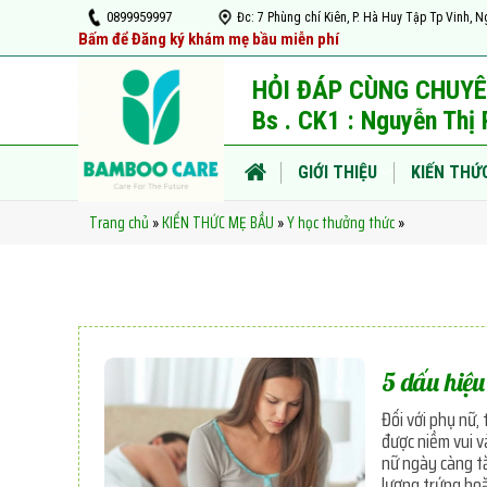
0899959997
Đc: 7 Phùng chí Kiên, P. Hà Huy Tập Tp Vin
Bấm để Đăng ký khám mẹ bầu miễn phí
HỎI ĐÁP CÙNG CHUYÊ
Bs . CK1 : Nguyễn Th
GIỚI THIỆU
KIẾN THỨ
Trang chủ
KIẾN THỨC MẸ BẦU
Y học thưởng thức
»
»
»
TIN TỨC
VIDEO
5 dấu hiệu
Đối với phụ nữ,
được niềm vui v
nữ ngày càng tă
lượng trứng hoặ