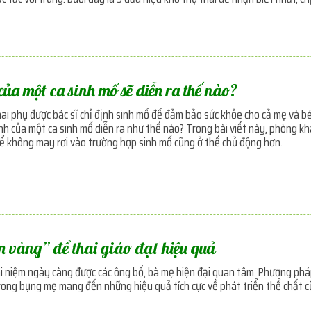
của một ca sinh mổ sẽ diễn ra thế nào?
hai phụ được bác sĩ chỉ định sinh mổ để đảm bảo sức khỏe cho cả mẹ và 
nh của một ca sinh mổ diễn ra như thế nào? Trong bài viết này, phòng k
ể không may rơi vào trường hợp sinh mổ cũng ở thế chủ động hơn.
n vàng” để thai giáo đạt hiệu quả
ái niệm ngày càng được các ông bố, bà mẹ hiện đại quan tâm. Phương pháp
rong bụng mẹ mang đến những hiệu quả tích cực về phát triển thể chất cũ