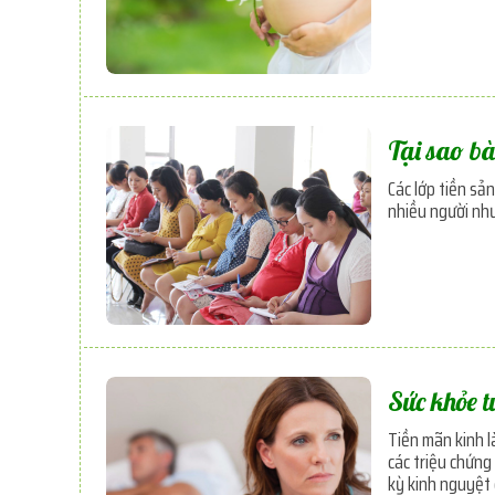
Tại sao bà
Các lớp tiền sả
nhiều người như
Sức khỏe t
Tiền mãn kinh l
các triệu chứng
kỳ kinh nguyệt 