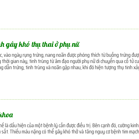
h gây khó thụ thai ở phụ nữ
c, vào ngày rụng trứng, nang noãn được phóng thích từ buồng trứng được
thời gian này, tinh trùng từ âm đạo người phụ nữ di chuyển qua cổ tử cu
g dẫn trứng, tinh trùng và noãn gặp nhau, khi đó hiện tượng thụ tinh xảy
khoa
hể là dấu hiện của một bệnh lý cần được điều trị. Bên cạnh đó, cường ki
 sắt. Thiếu máu nặng có thể gây khó thở và tăng nguy cơ bệnh tim mạch