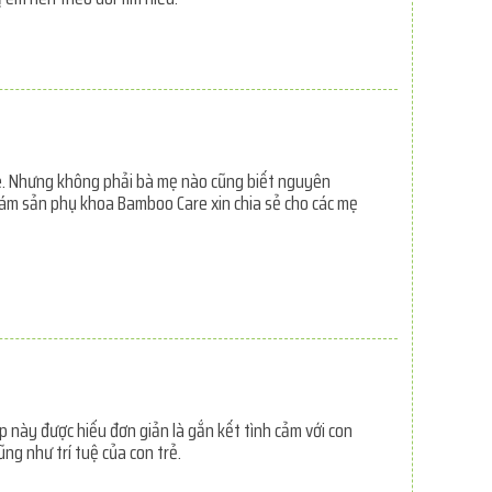
bé. Nhưng không phải bà mẹ nào cũng biết nguyên
hám sản phụ khoa Bamboo Care xin chia sẻ cho các mẹ
 này được hiểu đơn giản là gắn kết tình cảm với con
ng như trí tuệ của con trẻ.