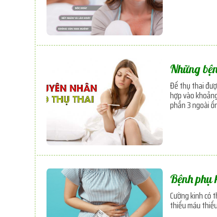
Những bện
Để thụ thai đượ
hợp vào khoảng 
phần 3 ngoài ốn
Bệnh phụ 
Cường kinh có t
thiếu máu thiếu