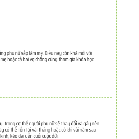
hững phụ nữ sắp làm mẹ. Điều này còn khá mới với
ời mẹ hoặc cả hai vợ chồng cùng tham gia khóa học.
ày, trong cơ thể người phụ nữ sẽ thay đổi và gây nên
này có thể tồn tại vài tháng hoặc có khi vài năm sau
inh, kéo dài đến cuối cuộc đời.