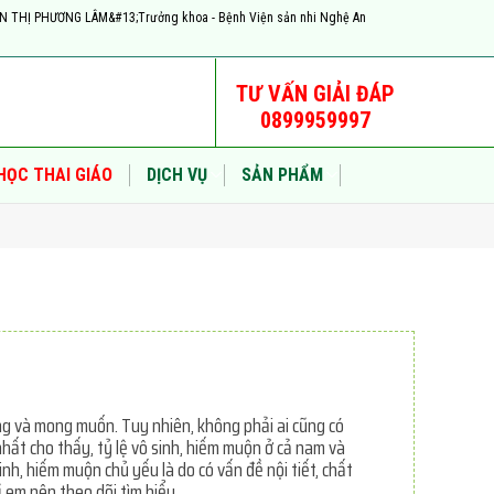
YỄN THỊ PHƯƠNG LÂM&#13;Trưởng khoa - Bệnh Viện sản nhi Nghệ An
TƯ VẤN GIẢI ĐÁP
0899959997
HỌC THAI GIÁO
DỊCH VỤ
SẢN PHẨM
rọng và mong muốn. Tuy nhiên, không phải ai cũng có
ất cho thấy, tỷ lệ vô sinh, hiếm muộn ở cả nam và
nh, hiếm muộn chủ yếu là do có vấn đề nội tiết, chất
ị em nên theo dõi tìm hiểu.