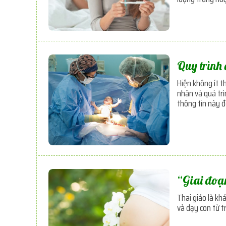
Quy trình 
Hiện không ít t
nhân và quá trì
thông tin này đ
“Giai đoạ
Thai giáo là kh
và dạy con từ t