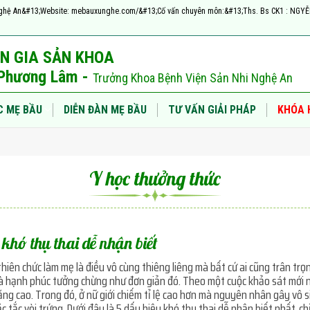
h, Nghệ An&#13;Website: mebauxunghe.com/&#13;Cố vấn chuyên môn:&#13;Ths. Bs CK1 : NG
N GIA SẢN KHOA
ị Phương Lâm -
Trưởng Khoa Bệnh Viện Sản Nhi Nghệ An
C MẸ BẦU
DIỄN ĐÀN MẸ BẦU
TƯ VẤN GIẢI PHÁP
KHÓA 
Y học thưởng thức
 khó thụ thai dễ nhận biết
 thiên chức làm mẹ là điều vô cùng thiêng liêng mà bất cứ ai cũng trân t
à hạnh phúc tưởng chừng như đơn giản đó. Theo một cuộc khảo sát mới nh
ng cao. Trong đó, ở nữ giới chiếm tỉ lệ cao hơn mà nguyên nhân gây vô si
c tắc vòi trứng. Dưới đây là 5 dấu hiệu khó thụ thai dễ nhận biết nhất, ch