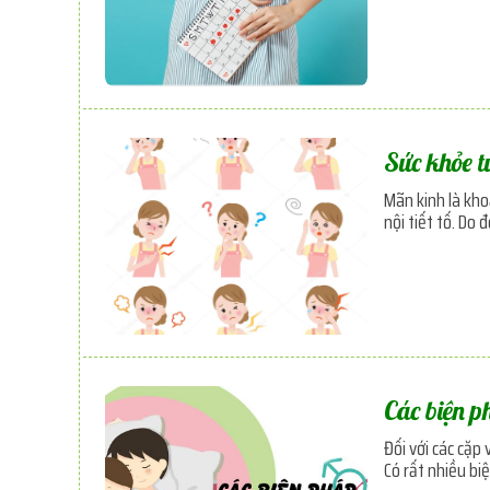
Sức khỏe t
Mãn kinh là kho
nội tiết tố. Do
Các biện p
Đối với các cặp
Có rất nhiều bi