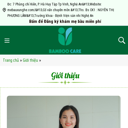
Đc: 7 Phùng chí Kiên, P. Hà Huy Tập Tp Vinh, Nghệ An&#13;Website:
mebauxunghe.com/&#13;Cố vấn chuyên môn:&#13;Ths. Bs CK1 : NGYỄN THỊ
PHƯƠNG LÂM&#13;Trưởng khoa - Bệnh Viện sản nhi Nghệ An
Bấm để Đăng ký khám mẹ bầu miễn phí
Trang chủ
Giới thiệu
»
»
Giới thiệu