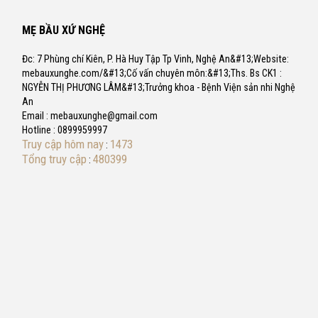
MẸ BẦU XỨ NGHỆ
Đc: 7 Phùng chí Kiên, P. Hà Huy Tập Tp Vinh, Nghệ An&#13;Website:
mebauxunghe.com/&#13;Cố vấn chuyên môn:&#13;Ths. Bs CK1 :
NGYỄN THỊ PHƯƠNG LÂM&#13;Trưởng khoa - Bệnh Viện sản nhi Nghệ
An
Email : mebauxunghe@gmail.com
Hotline : 0899959997
Truy cập hôm nay
1473
:
Tổng truy cập
480399
: