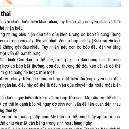
thai​
n với nhiều biểu hiện khác nhau, tùy thuộc vào nguyên nhân và thời
hể nhận biết.
ong những biểu hiện đầu tiên của hiện tượng co bóp tử cung. Bụng
ra trong vài giây đến vài phút. Với co bóp sinh lý (Braxton Hicks),
 không gây đau nhiều. Tuy nhiên, nếu cơn co bóp đều đặn và tăng
 một vấn đề bất thường.
iển hình. Cơn đau có thể nhẹ, tương tự như đau bụng kinh, thường
ng hợp co bóp bất thường, cơn đau thường dữ dội, kéo dài và có thể
ảm giác nặng nề hoặc mỏi mệt.
 được chú ý. Nếu các cơn co bóp xuất hiện thường xuyên hơn, đều
ngắn lại, điều này có thể là dấu hiệu của chuyển dạ hoặc một biến
ấu hiệu nguy hiểm đi kèm với co bóp tử cung. Mẹ bầu có thể nhận
có thể là cảnh báo về nguy cơ sinh non, vấn đề liên quan đến nhau
g thai kỳ.
i em bé tụt xuống thấp hơn. Mẹ bầu có thể cảm thấy áp lực mạnh,
 khó chịu và mất cân bằng trong sinh hoạt hàng ngày.