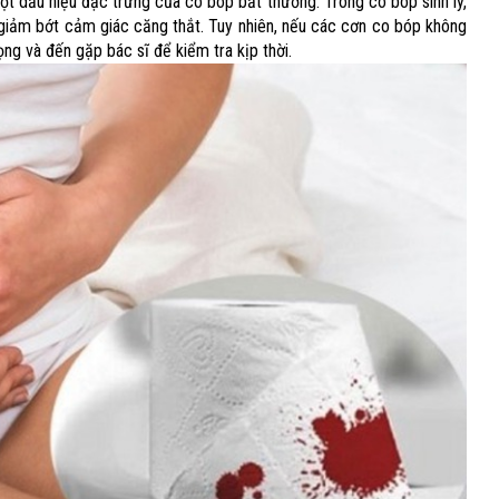
ột dấu hiệu đặc trưng của co bóp bất thường. Trong co bóp sinh lý,
 giảm bớt cảm giác căng thắt. Tuy nhiên, nếu các cơn co bóp không
ng và đến gặp bác sĩ để kiểm tra kịp thời.