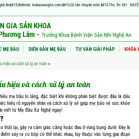
h, Nghệ An&#13;Website: mebauxunghe.com/&#13;Cố vấn chuyên môn:&#13;Ths. Bs CK1 : NG
N GIA SẢN KHOA
ị Phương Lâm -
Trưởng Khoa Bệnh Viện Sản Nhi Nghệ An
C MẸ BẦU
DIỄN ĐÀN MẸ BẦU
TƯ VẤN GIẢI PHÁP
KHÓA 
ấu hiệu và cách xử lý an toàn
»
ấu hiệu và cách xử lý an toàn
nhiều mẹ bầu lo lắng, đặc biệt khi không phân biệt được đâu là dấu
 Việc hiểu rõ nguyên nhân và cách xử lý sẽ giúp mẹ bảo vệ sức khỏe
 bài viết từ Mẹ Bầu Xứ Nghệ ngay!
ì?
o thắt lại, gây ra cảm giác căng hoặc đau ở vùng bụng dưới. Đây là
 điểm xảy ra co bóp có thể khác nhau, tùy thuộc vào từng giai đoạn