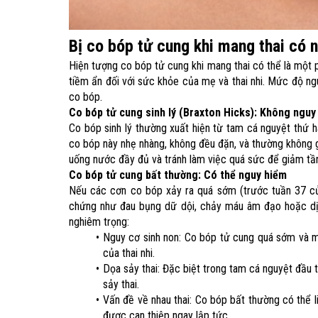
Bị co bóp tử cung khi mang thai​ có
Hiện tượng co bóp tử cung khi mang thai có thể là một 
tiềm ẩn đối với sức khỏe của mẹ và thai nhi. Mức độ ng
co bóp.
Co bóp tử cung sinh lý (Braxton Hicks): Không nguy
Co bóp sinh lý thường xuất hiện từ tam cá nguyệt thứ ha
co bóp này nhẹ nhàng, không đều đặn, và thường không 
uống nước đầy đủ và tránh làm việc quá sức để giảm tần
Co bóp tử cung bất thường: Có thể nguy hiểm
Nếu các cơn co bóp xảy ra quá sớm (trước tuần 37 củ
chứng như đau bụng dữ dội, chảy máu âm đạo hoặc dịc
nghiêm trọng:
Nguy cơ sinh non: Co bóp tử cung quá sớm và m
của thai nhi.
Dọa sảy thai: Đặc biệt trong tam cá nguyệt đầu 
sảy thai.
Vấn đề về nhau thai: Co bóp bất thường có thể l
được can thiệp ngay lập tức.