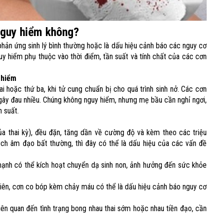
 nguy hiểm không?
phản ứng sinh lý bình thường hoặc là dấu hiệu cảnh báo các nguy cơ
uy hiểm phụ thuộc vào thời điểm, tần suất và tính chất của các cơn
 hiểm
i hoặc thứ ba, khi tử cung chuẩn bị cho quá trình sinh nở. Các cơn
gây đau nhiều. Chúng không nguy hiểm, nhưng mẹ bầu cần nghỉ ngơi,
 suất.
a thai kỳ), đều đặn, tăng dần về cường độ và kèm theo các triệu
h âm đạo bất thường, thì đây có thể là dấu hiệu của các vấn đề
ạnh có thể kích hoạt chuyển dạ sinh non, ảnh hưởng đến sức khỏe
tiên, cơn co bóp kèm chảy máu có thể là dấu hiệu cảnh báo nguy cơ
iên quan đến tình trạng bong nhau thai sớm hoặc nhau tiền đạo, cần