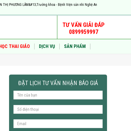
YỄN THỊ PHƯƠNG LÂM&#13;Trưởng khoa - Bệnh Viện sản nhi Nghệ An
TƯ VẤN GIẢI ĐÁP
0899959997
HỌC THAI GIÁO
DỊCH VỤ
SẢN PHẨM
ĐẶT LỊCH TƯ VẤN NHẬN BÁO GIÁ