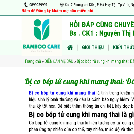
0899959997
Đc: 7 Phùng chí Kiên, P. Hà Huy Tập Tp Vin
Bấm để Đăng ký khám mẹ bầu miễn phí
HỎI ĐÁP CÙNG CHUYÊ
Bs . CK1 : Nguyễn Th
GIỚI THIỆU
KIẾN THỨ
Trang chủ
DIỄN ĐÀN MẸ BẦU
Bị co bóp tử cung khi mang thai​: D
»
»
TIN TỨC
VIDEO
Bị co bóp tử cung khi mang thai​: D
Bị co bóp tử cung khi mang thai
là tình trạng khiến 
hiệu sinh lý bình thường và đâu là cảnh báo nguy hiểm.
thai kỳ tốt hơn. Để biết thêm thông tin chi tiết, hãy đọc
Bị co bóp tử cung khi mang thai​ là g
Co bóp tử cung khi mang thai là hiện tượng cơ tử cung c
phản ứng tự nhiên của cơ thể, tuy nhiên, mức độ và thời