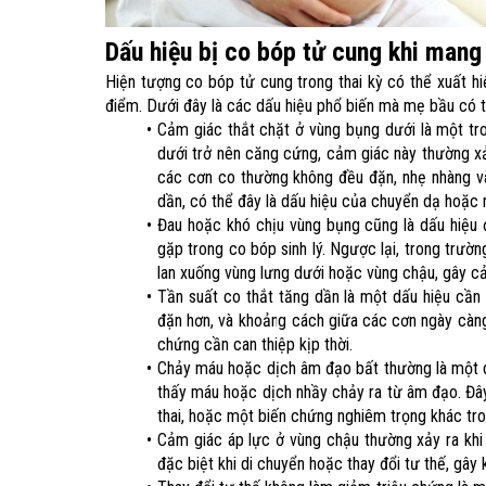
Dấu hiệu bị co bóp tử cung khi mang 
Hiện tượng co bóp tử cung trong thai kỳ có thể xuất hiệ
điểm. Dưới đây là các dấu hiệu phổ biến mà mẹ bầu có t
Cảm giác thắt chặt ở vùng bụng dưới là một tr
dưới trở nên căng cứng, cảm giác này thường xảy 
các cơn co thường không đều đặn, nhẹ nhàng và
dần, có thể đây là dấu hiệu của chuyển dạ hoặc
Đau hoặc khó chịu vùng bụng cũng là dấu hiệu đ
gặp trong co bóp sinh lý. Ngược lại, trong trườ
lan xuống vùng lưng dưới hoặc vùng chậu, gây c
Tần suất co thắt tăng dần là một dấu hiệu cần
đặn hơn, và khoảng cách giữa các cơn ngày càng 
chứng cần can thiệp kịp thời.
Chảy máu hoặc dịch âm đạo bất thường là một d
thấy máu hoặc dịch nhầy chảy ra từ âm đạo. Đây 
thai, hoặc một biến chứng nghiêm trọng khác tron
Cảm giác áp lực ở vùng chậu thường xảy ra kh
đặc biệt khi di chuyển hoặc thay đổi tư thế, gây