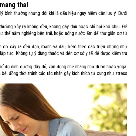
mang thai​
lý bình thường nhưng đôi khi là dấu hiệu nguy hiểm cần lưu ý. Dưới
 thường xảy ra không đều, không gây đau hoặc chỉ hơi khó chịu. Để
i tư thế nằm nghiêng bên trái, hoặc uống nước ấm để thư giãn cơ tử
 co xảy ra đều đặn, mạnh và đau, kèm theo các triệu chứng như
lập tức. Không tự ý dùng thuốc và đến cơ sở y tế để được kiểm tra
chế độ dinh dưỡng đầy đủ, vận động nhẹ nhàng như đi bộ hoặc yoga.
 bé, đồng thời tránh các tác nhân gây kích thích tử cung như stress