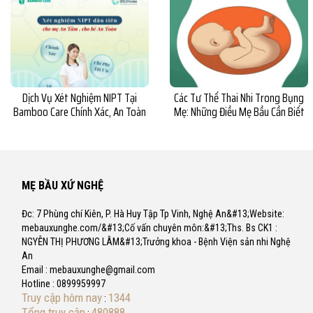
Dịch Vụ Xét Nghiệm NIPT Tại
Các Tư Thế Thai Nhi Trong Bụng
Bamboo Care Chính Xác, An Toàn
Mẹ: Những Điều Mẹ Bầu Cần Biết
MẸ BẦU XỨ NGHỆ
Đc: 7 Phùng chí Kiên, P. Hà Huy Tập Tp Vinh, Nghệ An&#13;Website:
mebauxunghe.com/&#13;Cố vấn chuyên môn:&#13;Ths. Bs CK1 :
NGYỄN THỊ PHƯƠNG LÂM&#13;Trưởng khoa - Bệnh Viện sản nhi Nghệ
An
Email : mebauxunghe@gmail.com
Hotline : 0899959997
Truy cập hôm nay
1344
:
Tổng truy cập
480888