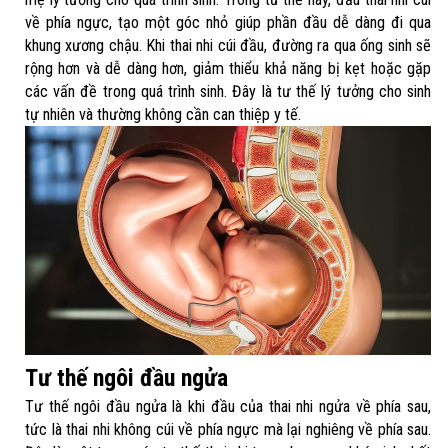
về phía ngực, tạo một góc nhỏ giúp phần đầu dễ dàng đi qua
khung xương chậu. Khi thai nhi cúi đầu, đường ra qua ống sinh sẽ
rộng hơn và dễ dàng hơn, giảm thiểu khả năng bị kẹt hoặc gặp
các vấn đề trong quá trình sinh. Đây là tư thế lý tưởng cho sinh
tự nhiên và thường không cần can thiệp y tế.
Tư thế ngôi đầu ngửa
Tư thế ngôi đầu ngửa là khi đầu của thai nhi ngửa về phía sau,
tức là thai nhi không cúi về phía ngực mà lại nghiêng về phía sau.