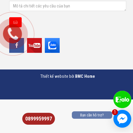
Gửi
Thiết kế website bởi
BMC Home
1
Bạn cần hỗ trợ?
0899959997