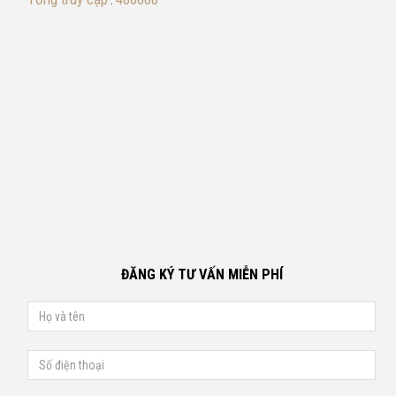
:
ĐĂNG KÝ TƯ VẤN MIỄN PHÍ