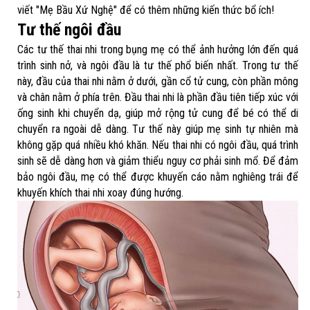
viết "Mẹ Bầu Xứ Nghệ" để có thêm những kiến thức bổ ích!
Tư thế ngôi đầu
Các tư thế thai nhi trong bụng mẹ có thể ảnh hưởng lớn đến quá
trình sinh nở, và ngôi đầu là tư thế phổ biến nhất. Trong tư thế
này, đầu của thai nhi nằm ở dưới, gần cổ tử cung, còn phần mông
và chân nằm ở phía trên. Đầu thai nhi là phần đầu tiên tiếp xúc với
ống sinh khi chuyển dạ, giúp mở rộng tử cung để bé có thể di
chuyển ra ngoài dễ dàng. Tư thế này giúp mẹ sinh tự nhiên mà
không gặp quá nhiều khó khăn. Nếu thai nhi có ngôi đầu, quá trình
sinh sẽ dễ dàng hơn và giảm thiểu nguy cơ phải sinh mổ. Để đảm
bảo ngôi đầu, mẹ có thể được khuyến cáo nằm nghiêng trái để
khuyến khích thai nhi xoay đúng hướng.