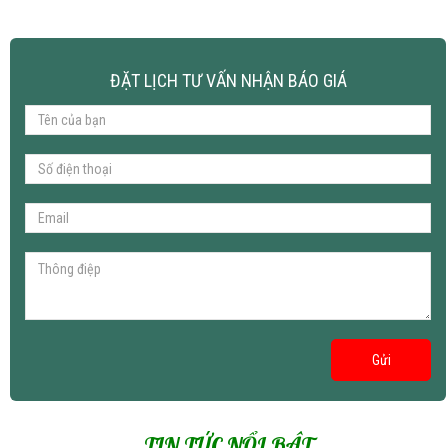
ĐẶT LỊCH TƯ VẤN NHẬN BÁO GIÁ
Gửi
TIN TỨC NỔI BẬT