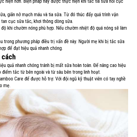
 hiện hơn. Biện pháp này được thực hiện khi tắc tia sữa nổi cục
ữa, giãn nở mạch máu và tia sữa. Từ đó thúc đẩy quá trình vận
 tan cục sữa tắc, khơi thông dòng sữa.
t độ khi chườm nóng phù hợp. Nếu chườm nhiệt độ quá nóng sẽ làm
ầu trong phương pháp điều trị vấn đề này. Người mẹ khi bị tắc sữa
ợp để đạt hiệu quả nhanh chóng.
g cách
iệu quả nhanh chóng tránh bị mất sữa hoàn toàn. Để nâng cao hiệu
điểm tắc từ bên ngoài và từ sâu bên trong linh hoạt.
Bamboo Care để được hỗ trợ. Với đội ngũ kỹ thuật viên có tay nghề
cho mẹ.