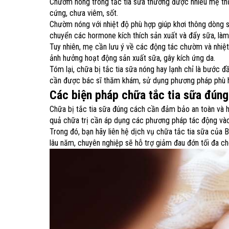
Chườm nóng trong tắc tia sữa thường được nhiều mẹ thực
cứng, chưa viêm, sốt.
Chườm nóng với nhiệt độ phù hợp giúp khơi thông dòng s
chuyển các hormone kích thích sản xuất và đẩy sữa, làm
Tuy nhiên, mẹ cần lưu ý về các động tác chườm và nhiệ
ảnh hưởng hoạt động sản xuất sữa, gây kích ứng da.
Tóm lại, chữa bị tắc tia sữa nóng hay lạnh chỉ là bước đ
cần được bác sĩ thăm khám, sử dụng phương pháp phù h
Các biện pháp chữa tắc tia sữa đún
Chữa bị tắc tia sữa đúng cách cần đảm bảo an toàn và h
quả chữa trị cần áp dụng các phương pháp tác động vào 
Trong đó, bạn hãy liên hệ dịch vụ chữa tắc tia sữa của 
lâu năm, chuyên nghiệp sẽ hỗ trợ giảm đau đớn tối đa 