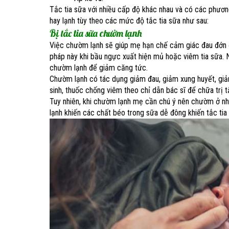
Tắc tia sữa với nhiều cấp độ khác nhau và có các phươn
hay lạnh tùy theo các mức độ tắc tia sữa như sau:
Bị tắc tia sữa chườm lạnh
Việc chườm lạnh sẽ giúp mẹ hạn chế cảm giác đau đớn đ
pháp này khi bầu ngực xuất hiện mủ hoặc viêm tia sữa. N
chườm lạnh để giảm căng tức.
Chườm lạnh có tác dụng giảm đau, giảm xung huyết, giả
sinh, thuốc chống viêm theo chỉ dẫn bác sĩ để chữa trị t
Tuy nhiên, khi chườm lạnh mẹ cần chú ý nên chườm ở n
lạnh khiến các chất béo trong sữa dễ đông khiến tắc tia