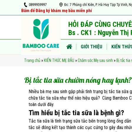
0899959997
Đc: 7 Phùng chí Kiên, P. Hà Huy Tập Tp Vin
Bấm để Đăng ký khám mẹ bầu miễn phí
HỎI ĐÁP CÙNG CHUYÊ
Bs . CK1 : Nguyễn Th
GIỚI THIỆU
KIẾN THỨ
Trang chủ
KIẾN THỨC MẸ BẦU
Chăm sóc Mẹ sau sinh
Bị tắc ti
»
»
»
TIN TỨC
VIDEO
Bị tắc tia sữa chườm nóng hay lạnh?
Nhiều bà mẹ sau sinh gặp phải tình trạng bị tắc tia sữ
chữa tắc tia sữa như thế nào hiệu quả? Cùng Bamboo Car
toàn dưới đây.
Tìm hiểu bị tắc tia sữa là bệnh gì?
Tắc tia sữa là tình trạng sữa tắc bên trong lòng ống dẫn
tắc sẽ đóng kết tạo thành các cục cứng to gây đau nhức