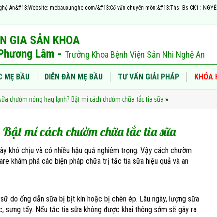
h, Nghệ An&#13;Website: mebauxunghe.com/&#13;Cố vấn chuyên môn:&#13;Ths. Bs CK1 : NG
N GIA SẢN KHOA
ị Phương Lâm -
Trưởng Khoa Bệnh Viện Sản Nhi Nghệ An
C MẸ BẦU
DIỄN ĐÀN MẸ BẦU
TƯ VẤN GIẢI PHÁP
KHÓA 
a sữa chườm nóng hay lạnh? Bật mí cách chườm chữa tắc tia sữa
»
 Bật mí cách chườm chữa tắc tia sữa
a gây khó chịu và có nhiều hậu quả nghiêm trọng. Vậy cách chườm
e khám phá các biện pháp chữa trị tắc tia sữa hiệu quả và an
 sữ do ống dẫn sữa bị bịt kín hoặc bị chèn ép. Lâu ngày, lượng sữa
, sưng tấy. Nếu tắc tia sữa không được khai thông sớm sẽ gây ra