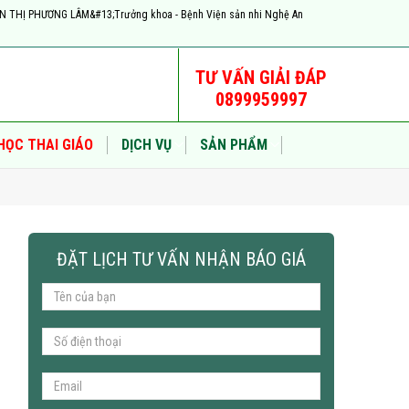
YỄN THỊ PHƯƠNG LÂM&#13;Trưởng khoa - Bệnh Viện sản nhi Nghệ An
TƯ VẤN GIẢI ĐÁP
0899959997
HỌC THAI GIÁO
DỊCH VỤ
SẢN PHẨM
ĐẶT LỊCH TƯ VẤN NHẬN BÁO GIÁ